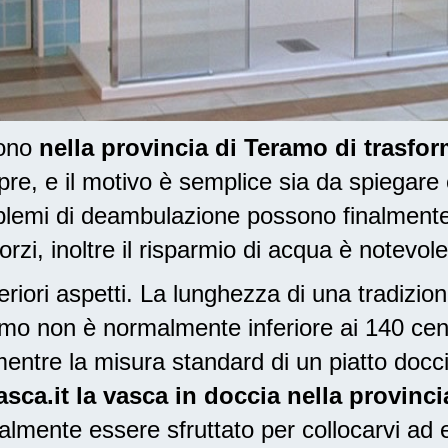
dono
nella provincia di Teramo di trasfo
, e il motivo è semplice sia da spiegare
oblemi di deambulazione possono finalment
orzi, inoltre il risparmio di acqua è notevole
riori aspetti. La lunghezza di una tradizio
eramo non è normalmente inferiore ai 140 ce
entre la misura standard di un piatto docc
ca.it la vasca in doccia nella provinc
lmente essere sfruttato per collocarvi ad e