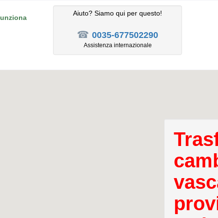
Aiuto? Siamo qui per questo!
unziona
☎
0035-677502290
Assistenza internazionale
Tras
camb
vasc
prov