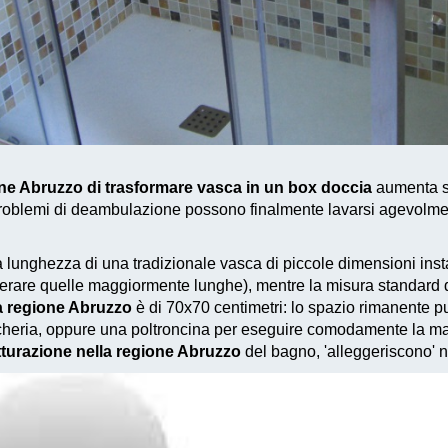
one Abruzzo di trasformare vasca in un box doccia
aumenta se
roblemi di deambulazione possono finalmente lavarsi agevolment
La lunghezza di una tradizionale vasca di piccole dimensioni in
iderare quelle maggiormente lunghe), mentre la misura standard d
a regione Abruzzo
è di 70x70 centimetri: lo spazio rimanente p
ancheria, oppure una poltroncina per eseguire comodamente la ma
utturazione nella regione Abruzzo
del bagno, 'alleggeriscono' n