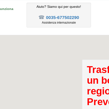
Aiuto? Siamo qui per questo!
unziona
☎
0035-677502290
Assistenza internazionale
Tras
un b
regi
Prev