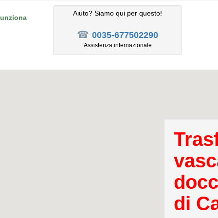
Aiuto? Siamo qui per questo!
unziona
☎
0035-677502290
Assistenza internazionale
Tras
vasc
docc
di C