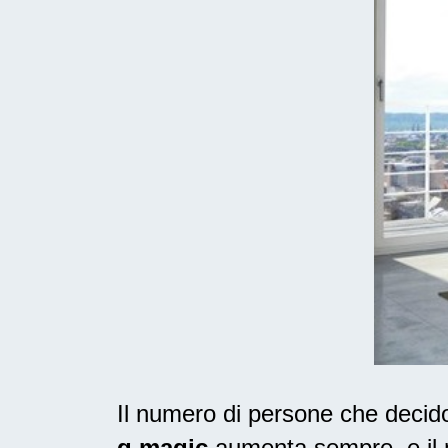
Il numero di persone che deci
g magic
aumenta sempre, e il m