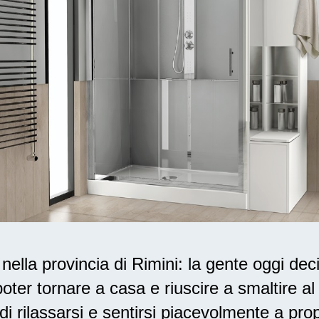
lla provincia di Rimini: la gente oggi dec
oter tornare a casa e riuscire a smaltire a
di rilassarsi
e sentirsi piacevolmente a prop