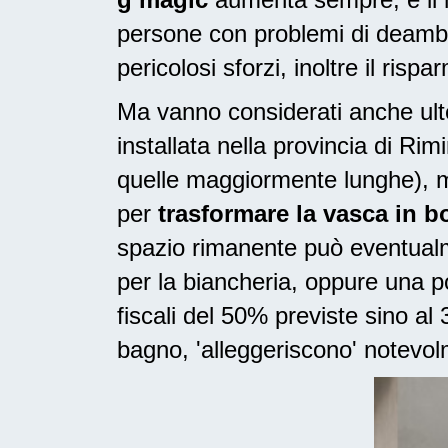
persone con problemi di deambu
pericolosi sforzi, inoltre il risp
Ma vanno considerati anche ulte
installata nella provincia di Ri
quelle maggiormente lunghe), m
per
trasformare la vasca in b
spazio rimanente può eventualme
per la biancheria, oppure una 
fiscali del 50% previste sino a
bagno, 'alleggeriscono' notevolm