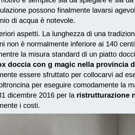
lazione possono finalmente lavarsi agevo
armio di acqua è notevole.
riori aspetti. La lunghezza di una tradizio
mini non è normalmente inferiore ai 140 cen
entre la misura standard di un piatto docc
ox doccia con g magic nella provincia d
nte essere sfruttato per collocarvi ad ese
poltroncina per eseguire comodamente la m
l 31 dicembre 2016
per la
ristrutturazione 
ente i costi.