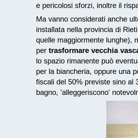
e pericolosi sforzi, inoltre il ri
Ma vanno considerati anche ulte
installata nella provincia di Ri
quelle maggiormente lunghe), m
per
trasformare vecchia vasca
lo spazio rimanente può eventua
per la biancheria, oppure una 
fiscali del 50% previste sino a
bagno, 'alleggeriscono' notevolm