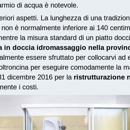
sparmio di acqua è notevole.
riori aspetti. La lunghezza di una tradizio
eti non è normalmente inferiore ai 140 centi
entre la misura standard di un piatto docc
 in doccia idromassaggio nella provinci
lmente essere sfruttato per collocarvi ad e
poltroncina per eseguire comodamente la m
l 31 dicembre 2016
per la
ristrutturazione n
ente i costi.