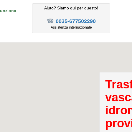
Aiuto? Siamo qui per questo!
unziona
☎
0035-677502290
Assistenza internazionale
Tras
vasc
idro
provi