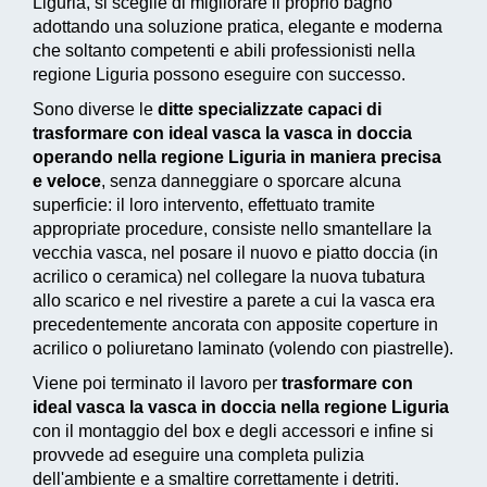
Liguria, si sceglie di migliorare il proprio bagno
adottando una
soluzione pratica, elegante e moderna
che soltanto competenti e abili professionisti nella
regione Liguria possono eseguire con successo.
Sono diverse le
ditte specializzate capaci di
trasformare con ideal vasca la vasca in doccia
operando nella regione Liguria in maniera precisa
e veloce
, senza danneggiare o sporcare alcuna
superficie: il loro intervento, effettuato tramite
appropriate procedure, consiste nello smantellare la
vecchia vasca, nel posare il nuovo e piatto doccia (in
acrilico o ceramica) nel collegare la nuova tubatura
allo scarico e nel rivestire a parete a cui la vasca era
precedentemente ancorata con apposite coperture in
acrilico o poliuretano laminato (volendo con piastrelle).
Viene poi terminato il lavoro per
trasformare con
ideal vasca la vasca in doccia nella regione Liguria
con il montaggio del box e degli accessori e infine si
provvede ad
eseguire una completa pulizia
dell'ambiente e a smaltire correttamente i detriti.