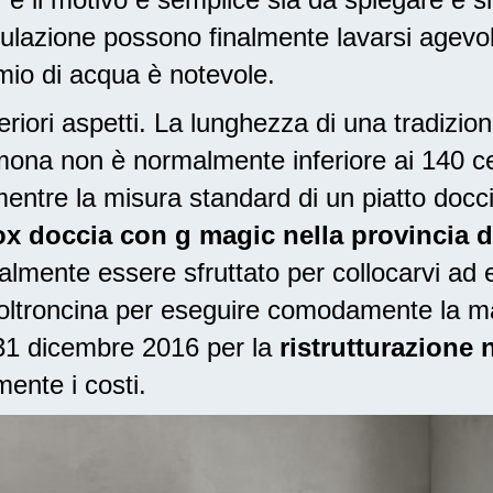
lazione possono finalmente lavarsi agevo
armio di acqua è notevole.
riori aspetti. La lunghezza di una tradizio
remona non è normalmente inferiore ai 140 c
entre la misura standard di un piatto docc
box doccia con g magic nella provincia 
lmente essere sfruttato per collocarvi ad e
poltroncina per eseguire comodamente la m
l 31 dicembre 2016
per la
ristrutturazione
ente i costi.