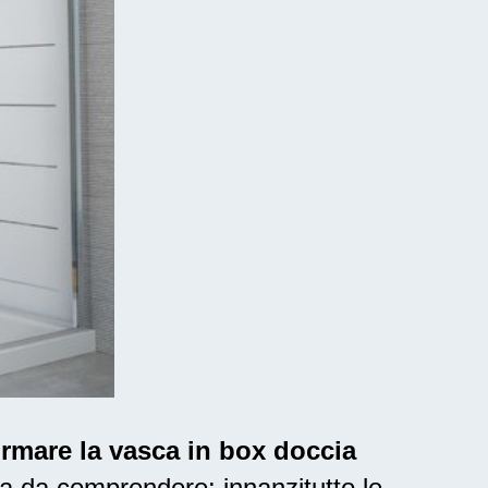
ormare la vasca in box doccia
a da comprendere: innanzitutto le