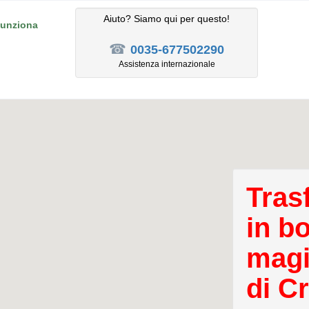
Aiuto? Siamo qui per questo!
unziona
☎
0035-677502290
Assistenza internazionale
Tras
in b
magi
di C