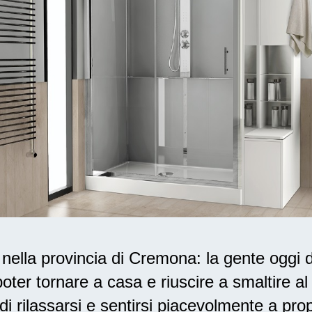
ella provincia di Cremona: la gente oggi 
oter tornare a casa e riuscire a smaltire a
di rilassarsi
e sentirsi piacevolmente a prop