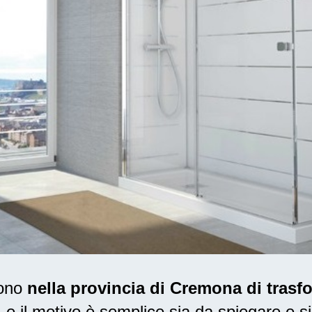
dono
nella provincia di Cremona di trasf
 il motivo è semplice sia da spiegare e si