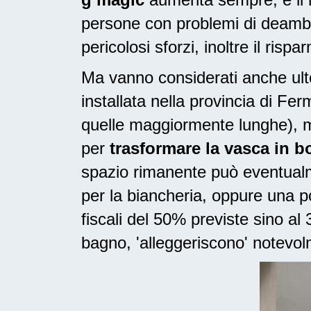
persone con problemi di deambu
pericolosi sforzi, inoltre il risp
Ma vanno considerati anche ulte
installata nella provincia di F
quelle maggiormente lunghe), m
per
trasformare la vasca in 
spazio rimanente può eventualme
per la biancheria, oppure una 
fiscali del 50% previste sino a
bagno, 'alleggeriscono' notevolm