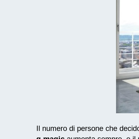
Il numero di persone che deci
g magic
aumenta sempre, e il m