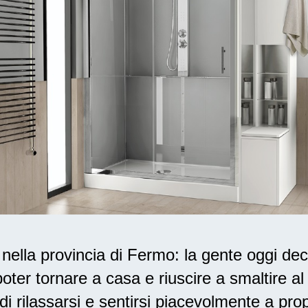
ella provincia di Fermo: la gente oggi dec
oter tornare a casa e riuscire a smaltire a
di rilassarsi
e sentirsi piacevolmente a prop