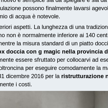
lazione possono finalmente lavarsi agevo
armio di acqua è notevole.
riori aspetti. La lunghezza di una tradizio
ermo non è normalmente inferiore ai 140 cen
entre la misura standard di un piatto docc
box doccia con g magic nella provincia 
nte essere sfruttato per collocarvi ad ese
poltroncina per eseguire comodamente la m
l 31 dicembre 2016
per la
ristrutturazione 
ente i costi.