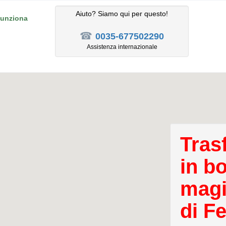
Aiuto? Siamo qui per questo!
unziona
☎
0035-677502290
Assistenza internazionale
Tras
in b
magi
di F