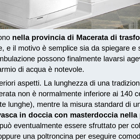
dono
nella provincia di Macerata di trasf
e il motivo è semplice sia da spiegare e 
mbulazione possono finalmente lavarsi age
sparmio di acqua è notevole.
riori aspetti. La lunghezza di una tradizio
cerata non è normalmente inferiore ai 140 c
e lunghe), mentre la misura standard di un
vasca in doccia con masterdoccia nella
 può eventualmente essere sfruttato per col
, oppure una poltroncina per eseguire como