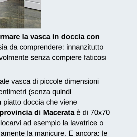
ormare la vasca in doccia con
sia da comprendere: innanzitutto
volmente senza compiere faticosi
nale vasca di piccole dimensioni
entimetri (senza quindi
 piatto doccia che viene
 provincia di Macerata
è di 70x70
locarvi ad esempio la lavatrice o
damente la manicure. E ancora: le