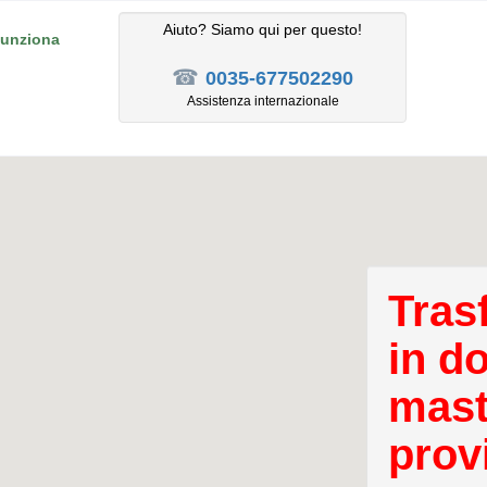
Aiuto? Siamo qui per questo!
unziona
☎
0035-677502290
Assistenza internazionale
Tras
in d
mast
prov