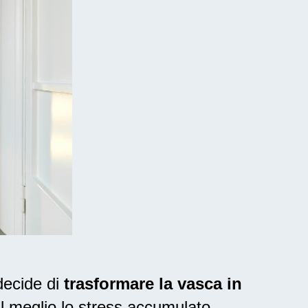
decide di
trasformare la vasca in
al meglio lo stress accumulato