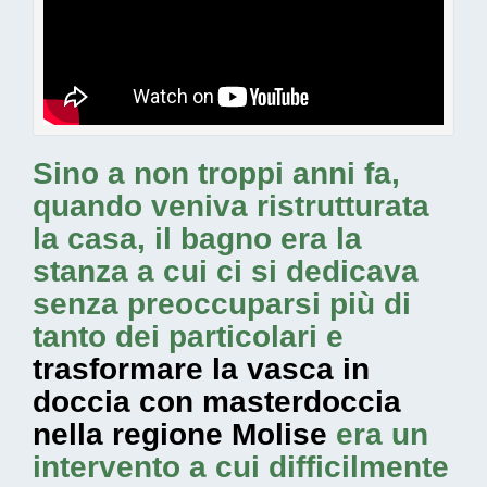
Sino a non troppi anni fa,
quando veniva ristrutturata
la casa, il bagno era la
stanza a cui ci si dedicava
senza preoccuparsi più di
tanto dei particolari e
trasformare la vasca in
doccia con masterdoccia
nella regione Molise
era un
intervento a cui difficilmente