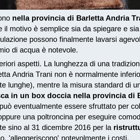
dono
nella provincia di Barletta Andria T
l motivo è semplice sia da spiegare e sia
lazione possono finalmente lavarsi agevo
armio di acqua è notevole.
riori aspetti. La lunghezza di una tradizio
rletta Andria Trani non è normalmente inferi
e lunghe), mentre la misura standard di un
ca in un box doccia nella provincia di B
 può eventualmente essere sfruttato per col
, oppure una poltroncina per eseguire como
iste sino al 31 dicembre 2016
per la
ristrut
, 'alleggeriscono' notevolmente i costi.