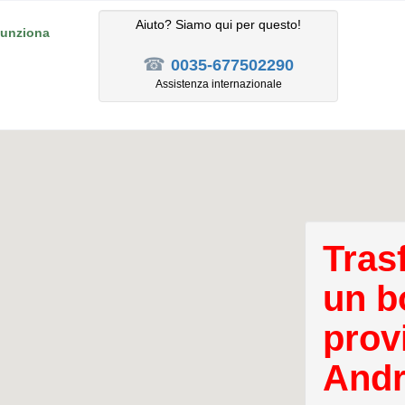
Aiuto? Siamo qui per questo!
unziona
☎
0035-677502290
Assistenza internazionale
Tras
un b
provi
Andri