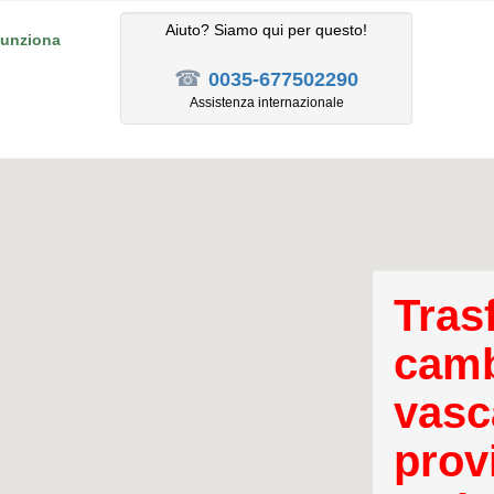
Aiuto? Siamo qui per questo!
unziona
☎
0035-677502290
Assistenza internazionale
Tras
camb
vasc
provi