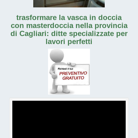
trasformare la vasca in doccia
con masterdoccia nella provincia
di Cagliari: ditte specializzate per
lavori perfetti