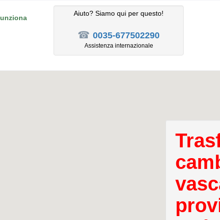
Aiuto? Siamo qui per questo!
unziona
☎
0035-677502290
Assistenza internazionale
Tras
camb
vasc
prov