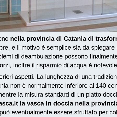
dono
nella provincia di Catania di trasfo
, e il motivo è semplice sia da spiegare
oblemi di deambulazione possono finalment
orzi, inoltre il risparmio di acqua è notevole
riori aspetti. La lunghezza di una tradizio
tania non è normalmente inferiore ai 140 ce
entre la misura standard di un piatto docc
ca.it la vasca in doccia nella provinci
 può eventualmente essere sfruttato per col