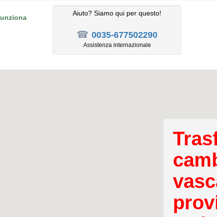
Aiuto? Siamo qui per questo!
unziona
☎
0035-677502290
Assistenza internazionale
Tras
camb
vasc
prov