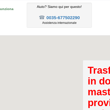
Aiuto? Siamo qui per questo!
unziona
☎
0035-677502290
Assistenza internazionale
Tras
in d
mast
prov