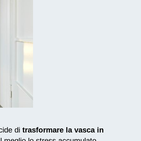
cide di
trasformare la vasca in
al meglio lo stress accumulato