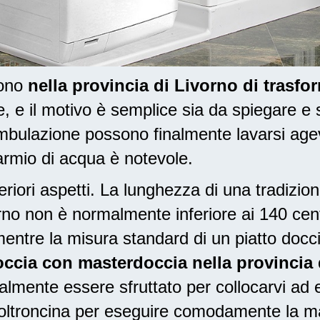
dono
nella provincia di Livorno di trasfo
e il motivo è semplice sia da spiegare e 
mbulazione possono finalmente lavarsi age
sparmio di acqua è notevole.
riori aspetti. La lunghezza di una tradizio
vorno non è normalmente inferiore ai 140 ce
entre la misura standard di un piatto docc
occia con masterdoccia nella provincia 
lmente essere sfruttato per collocarvi ad e
poltroncina per eseguire comodamente la m