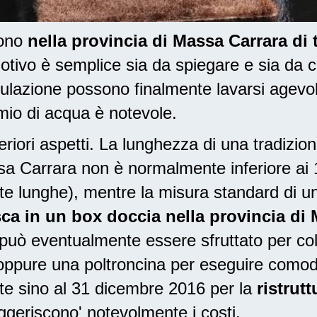
dono
nella provincia di Massa Carrara di
tivo è semplice sia da spiegare e sia da c
lazione possono finalmente lavarsi agevo
armio di acqua è notevole.
riori aspetti. La lunghezza di una tradizio
assa Carrara non è normalmente inferiore ai
e lunghe), mentre la misura standard di un
ca in un box doccia nella provincia di
 può eventualmente essere sfruttato per col
, oppure una poltroncina per eseguire como
iste sino al 31 dicembre 2016
per la
ristrut
ggeriscono' notevolmente i costi.