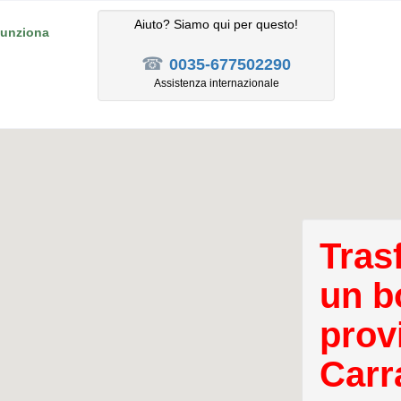
Aiuto? Siamo qui per questo!
unziona
☎
0035-677502290
Assistenza internazionale
Tras
un b
prov
Carra