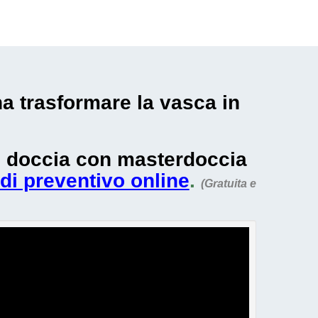
una trasformare la vasca in
in doccia con masterdoccia
 di preventivo online
.
(Gratuita e