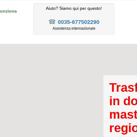
Aiuto? Siamo qui per questo!
unziona
☎
0035-677502290
Assistenza internazionale
Tras
in d
mast
regi