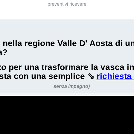
preventivi ricevere
i nella regione Valle D' Aosta di 
a?
ezzo per una trasformare la vasca 
osta con una semplice ⇘
richiesta
senza impegno)