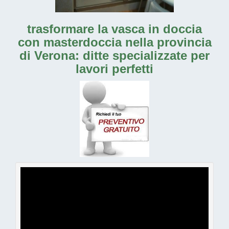
trasformare la vasca in doccia
con masterdoccia nella provincia
di Verona: ditte specializzate per
lavori perfetti