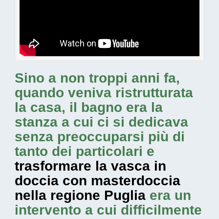
Sino a non troppi anni fa,
quando veniva ristrutturata
la casa, il bagno era la
stanza a cui ci si dedicava
senza preoccuparsi più di
tanto dei particolari e
trasformare la vasca in
doccia con masterdoccia
nella regione Puglia
era un
intervento a cui difficilmente