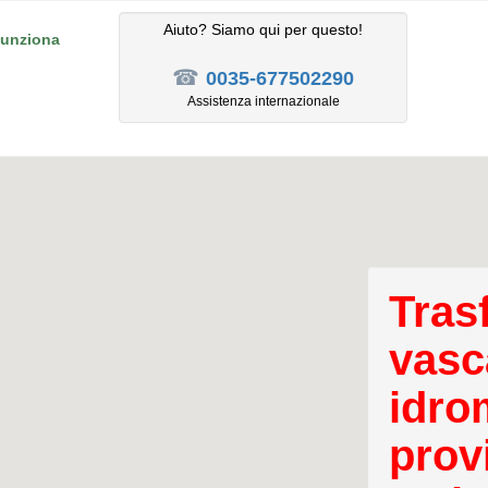
Aiuto? Siamo qui per questo!
unziona
☎
0035-677502290
Assistenza internazionale
Tras
vasc
idro
prov