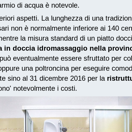
sparmio di acqua è notevole.
riori aspetti. La lunghezza di una tradizio
ssari non è normalmente inferiore ai 140 ce
entre la misura standard di un piatto docc
a in doccia idromassaggio nella provinc
 può eventualmente essere sfruttato per col
, oppure una poltroncina per eseguire como
iste sino al 31 dicembre 2016
per la
ristrut
ono' notevolmente i costi.