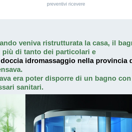
preventivi ricevere
ndo veniva ristrutturata la casa, il bagn
iù di tanto dei particolari e
 doccia idromassaggio nella provincia d
ensava.
ava era poter disporre di un bagno con 
sari sanitari.